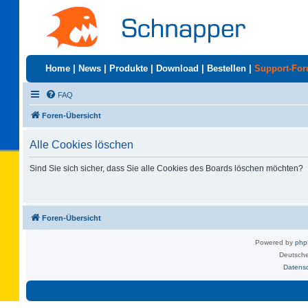
Home
|
News
|
Produkte
|
Download
|
Bestellen
|
Support-Fo
FAQ
Foren-Übersicht
Alle Cookies löschen
Sind Sie sich sicher, dass Sie alle Cookies des Boards löschen möchten?
Foren-Übersicht
Powered by
ph
Deutsche
Datens