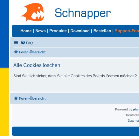
Home
|
News
|
Produkte
|
Download
|
Bestellen
|
Support-Fo
FAQ
Foren-Übersicht
Alle Cookies löschen
Sind Sie sich sicher, dass Sie alle Cookies des Boards löschen möchten?
Foren-Übersicht
Powered by
ph
Deutsche
Datens