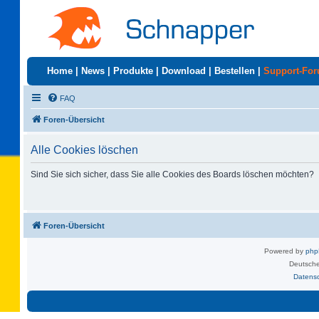
Home
|
News
|
Produkte
|
Download
|
Bestellen
|
Support-Fo
FAQ
Foren-Übersicht
Alle Cookies löschen
Sind Sie sich sicher, dass Sie alle Cookies des Boards löschen möchten?
Foren-Übersicht
Powered by
ph
Deutsche
Datens