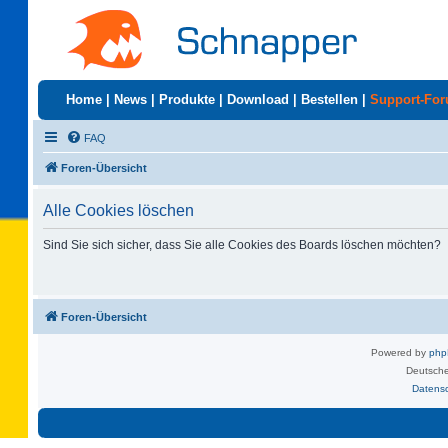
Home
|
News
|
Produkte
|
Download
|
Bestellen
|
Support-Fo
FAQ
Foren-Übersicht
Alle Cookies löschen
Sind Sie sich sicher, dass Sie alle Cookies des Boards löschen möchten?
Foren-Übersicht
Powered by
ph
Deutsche
Datens