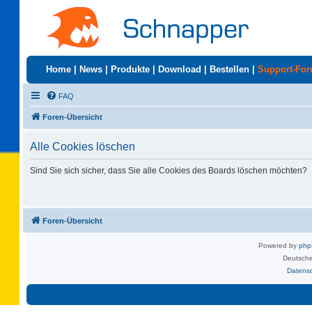
Home
|
News
|
Produkte
|
Download
|
Bestellen
|
Support-Fo
FAQ
Foren-Übersicht
Alle Cookies löschen
Sind Sie sich sicher, dass Sie alle Cookies des Boards löschen möchten?
Foren-Übersicht
Powered by
ph
Deutsche
Datens