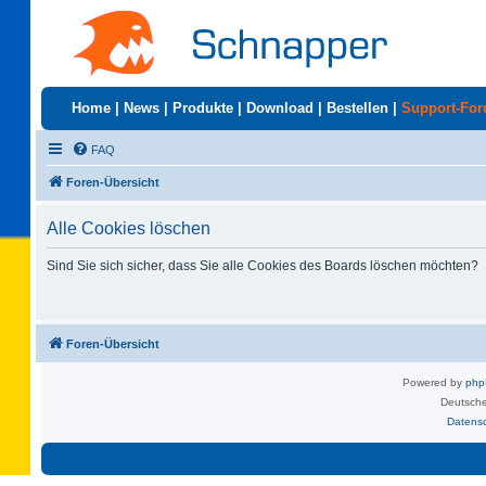
Home
|
News
|
Produkte
|
Download
|
Bestellen
|
Support-Fo
FAQ
Foren-Übersicht
Alle Cookies löschen
Sind Sie sich sicher, dass Sie alle Cookies des Boards löschen möchten?
Foren-Übersicht
Powered by
ph
Deutsche
Datens