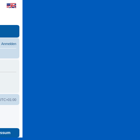
Anmelden
UTC+01:00
essum