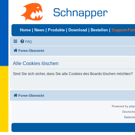
Home
|
News
|
Produkte
|
Download
|
Bestellen
|
Support-Fo
FAQ
Foren-Übersicht
Alle Cookies löschen
Sind Sie sich sicher, dass Sie alle Cookies des Boards löschen möchten?
Foren-Übersicht
Powered by
ph
Deutsche
Datens