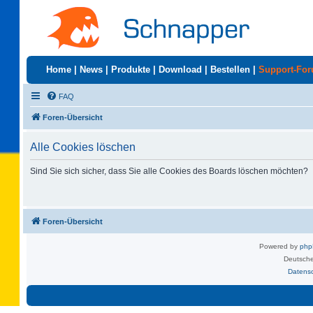
Home
|
News
|
Produkte
|
Download
|
Bestellen
|
Support-Fo
FAQ
Foren-Übersicht
Alle Cookies löschen
Sind Sie sich sicher, dass Sie alle Cookies des Boards löschen möchten?
Foren-Übersicht
Powered by
ph
Deutsche
Datens