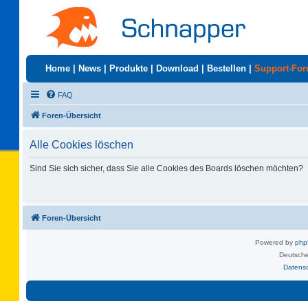
Home
|
News
|
Produkte
|
Download
|
Bestellen
|
Support-Fo
FAQ
Foren-Übersicht
Alle Cookies löschen
Sind Sie sich sicher, dass Sie alle Cookies des Boards löschen möchten?
Foren-Übersicht
Powered by
ph
Deutsche
Datens