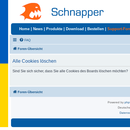
Home
|
News
|
Produkte
|
Download
|
Bestellen
|
Support-Fo
FAQ
Foren-Übersicht
Alle Cookies löschen
Sind Sie sich sicher, dass Sie alle Cookies des Boards löschen möchten?
Foren-Übersicht
Powered by
ph
Deutsche
Datens