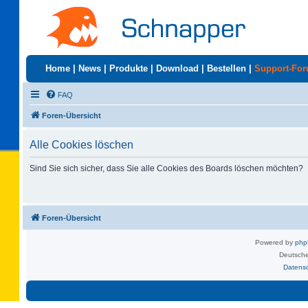
Home
|
News
|
Produkte
|
Download
|
Bestellen
|
Support-Fo
FAQ
Foren-Übersicht
Alle Cookies löschen
Sind Sie sich sicher, dass Sie alle Cookies des Boards löschen möchten?
Foren-Übersicht
Powered by
ph
Deutsche
Datens