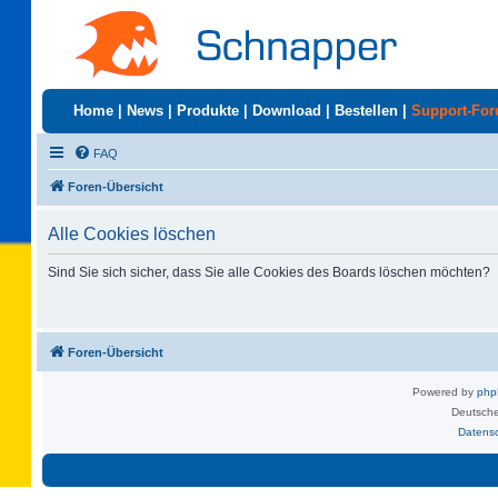
Home
|
News
|
Produkte
|
Download
|
Bestellen
|
Support-Fo
FAQ
Foren-Übersicht
Alle Cookies löschen
Sind Sie sich sicher, dass Sie alle Cookies des Boards löschen möchten?
Foren-Übersicht
Powered by
ph
Deutsche
Datens