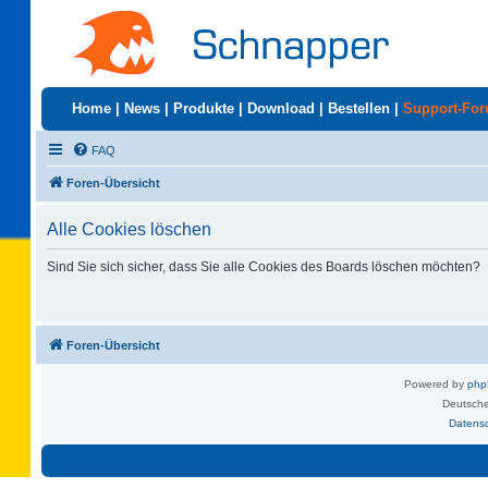
Home
|
News
|
Produkte
|
Download
|
Bestellen
|
Support-Fo
FAQ
Foren-Übersicht
Alle Cookies löschen
Sind Sie sich sicher, dass Sie alle Cookies des Boards löschen möchten?
Foren-Übersicht
Powered by
ph
Deutsche
Datens