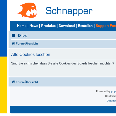
Home
|
News
|
Produkte
|
Download
|
Bestellen
|
Support-Fo
FAQ
Foren-Übersicht
Alle Cookies löschen
Sind Sie sich sicher, dass Sie alle Cookies des Boards löschen möchten?
Foren-Übersicht
Powered by
ph
Deutsche
Datens