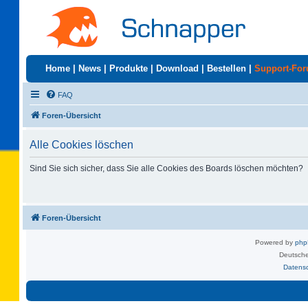
Home
|
News
|
Produkte
|
Download
|
Bestellen
|
Support-Fo
FAQ
Foren-Übersicht
Alle Cookies löschen
Sind Sie sich sicher, dass Sie alle Cookies des Boards löschen möchten?
Foren-Übersicht
Powered by
ph
Deutsche
Datens