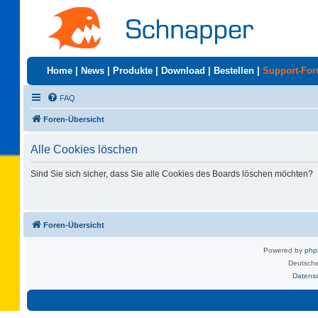
Home
|
News
|
Produkte
|
Download
|
Bestellen
|
Support-Fo
FAQ
Foren-Übersicht
Alle Cookies löschen
Sind Sie sich sicher, dass Sie alle Cookies des Boards löschen möchten?
Foren-Übersicht
Powered by
ph
Deutsche
Datens