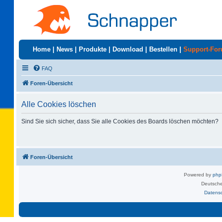
Home
|
News
|
Produkte
|
Download
|
Bestellen
|
Support-Fo
FAQ
Foren-Übersicht
Alle Cookies löschen
Sind Sie sich sicher, dass Sie alle Cookies des Boards löschen möchten?
Foren-Übersicht
Powered by
ph
Deutsche
Datens