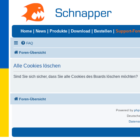
Home
|
News
|
Produkte
|
Download
|
Bestellen
|
Support-Fo
FAQ
Foren-Übersicht
Alle Cookies löschen
Sind Sie sich sicher, dass Sie alle Cookies des Boards löschen möchten?
Foren-Übersicht
Powered by
ph
Deutsche
Datens