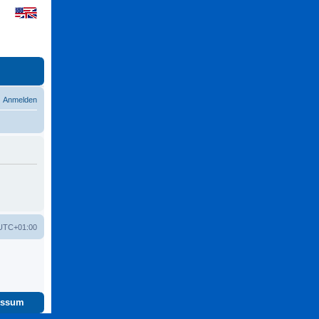
Anmelden
UTC+01:00
essum