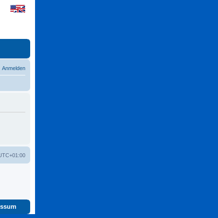
Anmelden
UTC+01:00
essum