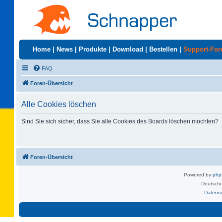
Home
|
News
|
Produkte
|
Download
|
Bestellen
|
Support-Fo
FAQ
Foren-Übersicht
Alle Cookies löschen
Sind Sie sich sicher, dass Sie alle Cookies des Boards löschen möchten?
Foren-Übersicht
Powered by
ph
Deutsche
Datens