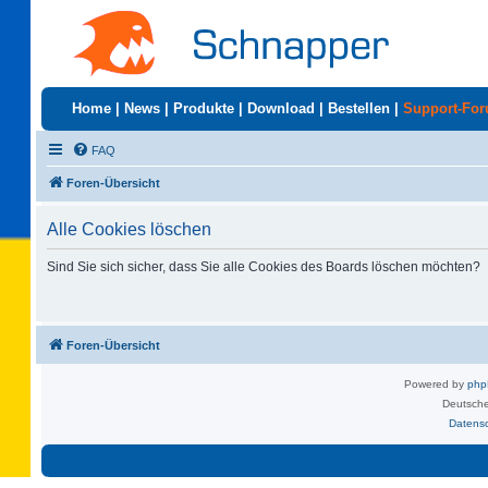
Home
|
News
|
Produkte
|
Download
|
Bestellen
|
Support-Fo
FAQ
Foren-Übersicht
Alle Cookies löschen
Sind Sie sich sicher, dass Sie alle Cookies des Boards löschen möchten?
Foren-Übersicht
Powered by
ph
Deutsche
Datens