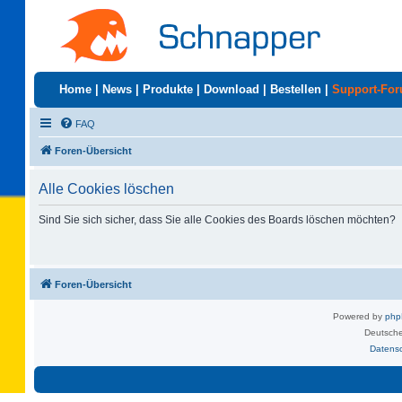
Home
|
News
|
Produkte
|
Download
|
Bestellen
|
Support-Fo
FAQ
Foren-Übersicht
Alle Cookies löschen
Sind Sie sich sicher, dass Sie alle Cookies des Boards löschen möchten?
Foren-Übersicht
Powered by
ph
Deutsche
Datens