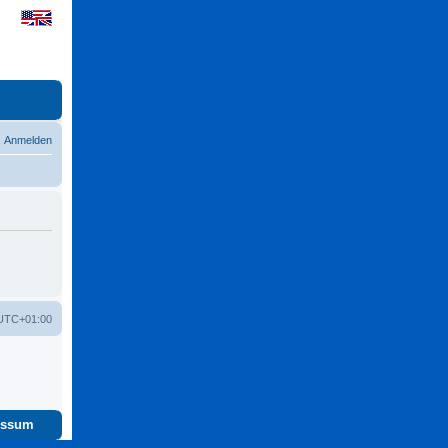
Anmelden
UTC+01:00
essum