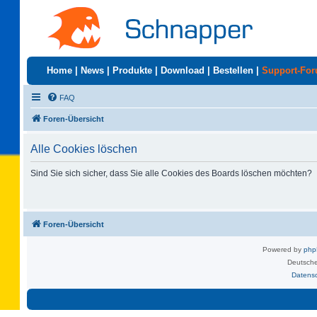
Home
|
News
|
Produkte
|
Download
|
Bestellen
|
Support-Fo
FAQ
Foren-Übersicht
Alle Cookies löschen
Sind Sie sich sicher, dass Sie alle Cookies des Boards löschen möchten?
Foren-Übersicht
Powered by
ph
Deutsche
Datens