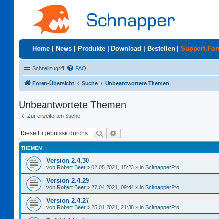
Home
|
News
|
Produkte
|
Download
|
Bestellen
|
Support-Fo
Schnellzugriff
FAQ
Foren-Übersicht
Suche
Unbeantwortete Themen
Unbeantwortete Themen
Zur erweiterten Suche
Suche
Erweiterte Suche
THEMEN
Version 2.4.30
von
Robert Beer
»
02.05.2021, 15:23
» in
SchnapperPro
Version 2.4.29
von
Robert Beer
»
27.04.2021, 09:44
» in
SchnapperPro
Version 2.4.27
von
Robert Beer
»
25.01.2021, 21:38
» in
SchnapperPro