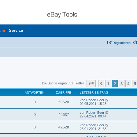
rum
|
Service
Registrieren
Seite
2
von
8
1
2
3
4
5
Vorherige
Die Suche ergab 351 Treffer
ANTWORTEN
ZUGRIFFE
LETZTER BEITRAG
von
Robert Beer
0
50620
02.05.2021, 15:23
von
Robert Beer
0
49637
27.04.2021, 09:44
von
Robert Beer
0
42528
25.01.2021, 21:38