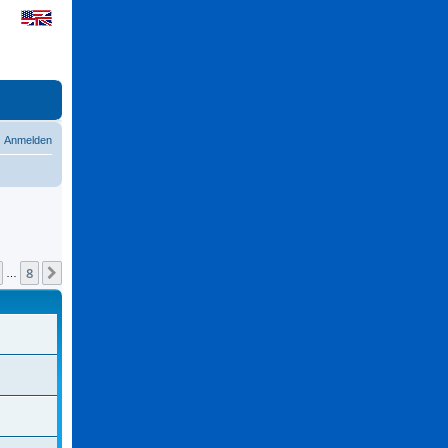
Anmelden
8
Nächste
…