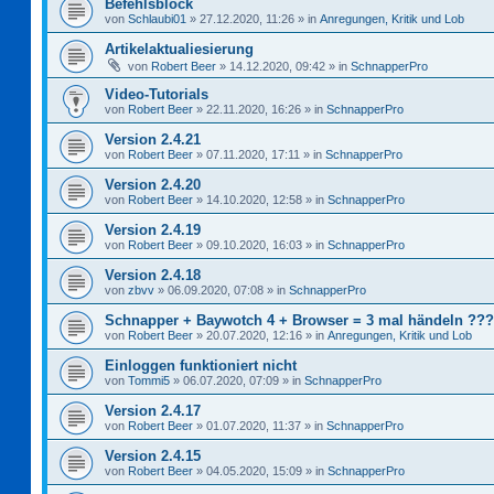
Befehlsblock
von
Schlaubi01
»
27.12.2020, 11:26
» in
Anregungen, Kritik und Lob
Artikelaktualiesierung
von
Robert Beer
»
14.12.2020, 09:42
» in
SchnapperPro
Video-Tutorials
von
Robert Beer
»
22.11.2020, 16:26
» in
SchnapperPro
Version 2.4.21
von
Robert Beer
»
07.11.2020, 17:11
» in
SchnapperPro
Version 2.4.20
von
Robert Beer
»
14.10.2020, 12:58
» in
SchnapperPro
Version 2.4.19
von
Robert Beer
»
09.10.2020, 16:03
» in
SchnapperPro
Version 2.4.18
von
zbvv
»
06.09.2020, 07:08
» in
SchnapperPro
Schnapper + Baywotch 4 + Browser = 3 mal händeln ???
von
Robert Beer
»
20.07.2020, 12:16
» in
Anregungen, Kritik und Lob
Einloggen funktioniert nicht
von
Tommi5
»
06.07.2020, 07:09
» in
SchnapperPro
Version 2.4.17
von
Robert Beer
»
01.07.2020, 11:37
» in
SchnapperPro
Version 2.4.15
von
Robert Beer
»
04.05.2020, 15:09
» in
SchnapperPro