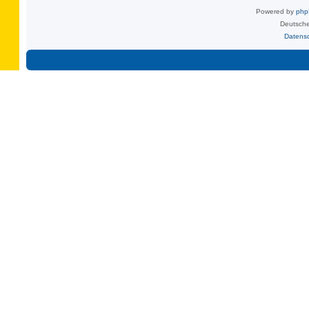
Powered by
ph
Deutsche
Datens