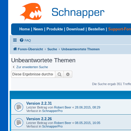
Home
|
News
|
Produkte
|
Download
|
Bestellen
|
Support-Fo
FAQ
Foren-Übersicht
Suche
Unbeantwortete Themen
Unbeantwortete Themen
Zur erweiterten Suche
Suche
Erweiterte Suche
Die Suche ergab 351 Treff
Version 2.2.31
Letzter Beitrag von
Robert Beer
«
28.06.2015, 08:29
Verfasst in
SchnapperPro
Version 2.2.26
Letzter Beitrag von
Robert Beer
«
08.05.2015, 16:05
Verfasst in
SchnapperPro