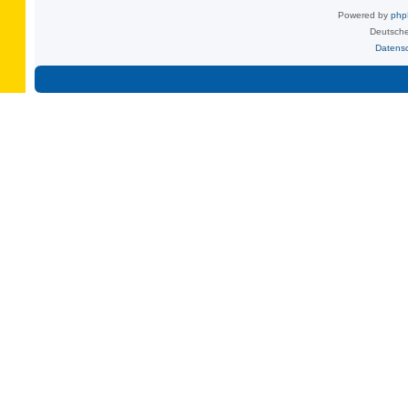
Powered by
ph
Deutsche
Datens