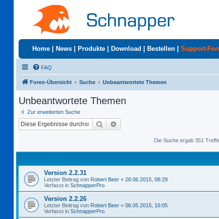
Home
|
News
|
Produkte
|
Download
|
Bestellen
|
Support-Fo
FAQ
Foren-Übersicht
Suche
Unbeantwortete Themen
Unbeantwortete Themen
Zur erweiterten Suche
Suche
Erweiterte Suche
Die Suche ergab 351 Treff
Version 2.2.31
Letzter Beitrag von
Robert Beer
«
28.06.2015, 08:29
Verfasst in
SchnapperPro
Version 2.2.26
Letzter Beitrag von
Robert Beer
«
08.05.2015, 16:05
Verfasst in
SchnapperPro