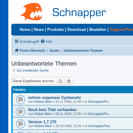
Home
|
News
|
Produkte
|
Download
|
Bestellen
|
Support-Fo
Schnellzugriff
FAQ
Foren-Übersicht
Suche
Unbeantwortete Themen
Unbeantwortete Themen
Zur erweiterten Suche
Suche
Erweiterte Suche
THEMEN
extrem ungenaue Systemuhr
von
Robert Beer
»
24.11.2008, 21:48
» in
SchnapperPro
Noch kein Titel vorhanden
von
Robert Beer
»
09.11.2008, 13:36
» in
SchnapperPro
Version 1.7.170
von
Robert Beer
»
28.10.2008, 12:26
» in
SchnapperPlus