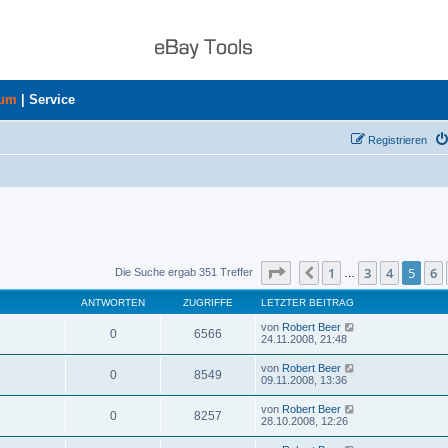
rum
|
Service
Registrieren
Seite
5
von
8
1
3
4
5
6
Vorherige
Die Suche ergab 351 Treffer
…
ANTWORTEN
ZUGRIFFE
LETZTER BEITRAG
von
Robert Beer
0
6566
24.11.2008, 21:48
von
Robert Beer
0
8549
09.11.2008, 13:36
von
Robert Beer
0
8257
28.10.2008, 12:26