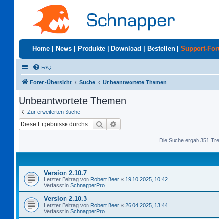
Home
|
News
|
Produkte
|
Download
|
Bestellen
|
Support-Fo
FAQ
Foren-Übersicht
Suche
Unbeantwortete Themen
Unbeantwortete Themen
Zur erweiterten Suche
Suche
Erweiterte Suche
Die Suche ergab 351 Tre
Version 2.10.7
Letzter Beitrag von
Robert Beer
«
19.10.2025, 10:42
Verfasst in
SchnapperPro
Version 2.10.3
Letzter Beitrag von
Robert Beer
«
26.04.2025, 13:44
Verfasst in
SchnapperPro