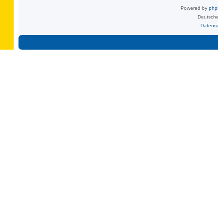
Powered by
ph
Deutsche
Datens