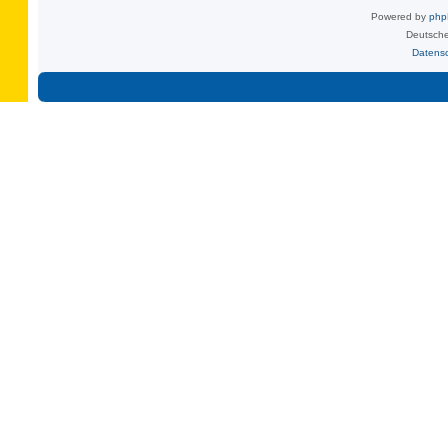
Powered by
ph
Deutsche
Datens