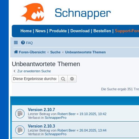
Home
|
News
|
Produkte
|
Download
|
Bestellen
|
Support-Fo
FAQ
Foren-Übersicht
Suche
Unbeantwortete Themen
Unbeantwortete Themen
Zur erweiterten Suche
Suche
Erweiterte Suche
Die Suche ergab 351 Tre
Version 2.10.7
Letzter Beitrag von
Robert Beer
«
19.10.2025, 10:42
Verfasst in
SchnapperPro
Version 2.10.3
Letzter Beitrag von
Robert Beer
«
26.04.2025, 13:44
Verfasst in
SchnapperPro