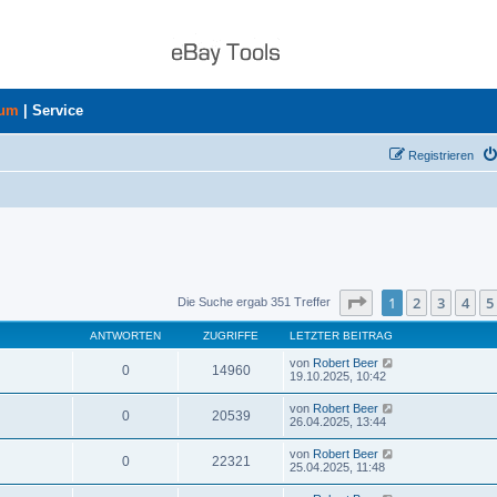
rum
|
Service
Registrieren
Seite
1
von
8
1
2
3
4
5
Die Suche ergab 351 Treffer
ANTWORTEN
ZUGRIFFE
LETZTER BEITRAG
von
Robert Beer
0
14960
19.10.2025, 10:42
von
Robert Beer
0
20539
26.04.2025, 13:44
von
Robert Beer
0
22321
25.04.2025, 11:48