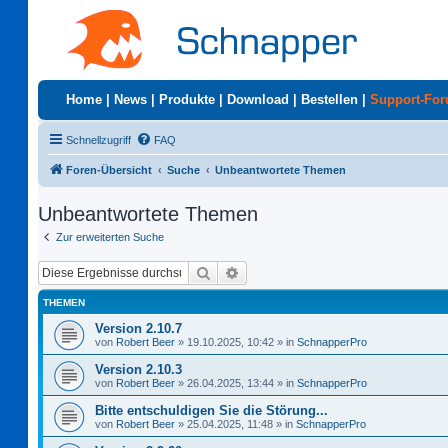
Home
|
News
|
Produkte
|
Download
|
Bestellen
|
Support-Fo
Schnellzugriff
FAQ
Foren-Übersicht
Suche
Unbeantwortete Themen
Unbeantwortete Themen
Zur erweiterten Suche
Suche
Erweiterte Suche
THEMEN
Version 2.10.7
von
Robert Beer
»
19.10.2025, 10:42
» in
SchnapperPro
Version 2.10.3
von
Robert Beer
»
26.04.2025, 13:44
» in
SchnapperPro
Bitte entschuldigen Sie die Störung...
von
Robert Beer
»
25.04.2025, 11:48
» in
SchnapperPro