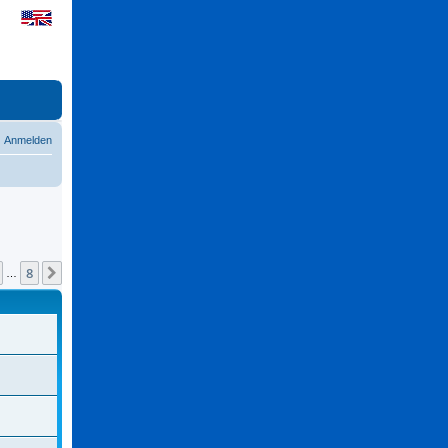
Anmelden
8
Nächste
…