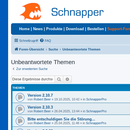
Home
|
News
|
Produkte
|
Download
|
Bestellen
|
Support-Fo
Schnellzugriff
FAQ
Foren-Übersicht
Suche
Unbeantwortete Themen
Unbeantwortete Themen
Zur erweiterten Suche
Suche
Erweiterte Suche
THEMEN
Version 2.10.7
von
Robert Beer
»
19.10.2025, 10:42
» in
SchnapperPro
Version 2.10.3
von
Robert Beer
»
26.04.2025, 13:44
» in
SchnapperPro
Bitte entschuldigen Sie die Störung...
von
Robert Beer
»
25.04.2025, 11:48
» in
SchnapperPro