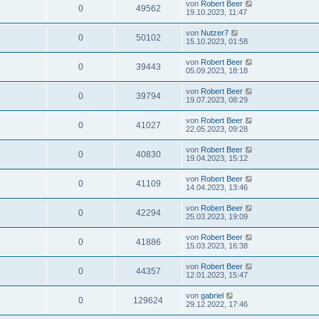
von
Robert Beer
0
49562
19.10.2023, 11:47
von
Nutzer7
0
50102
15.10.2023, 01:58
von
Robert Beer
0
39443
05.09.2023, 18:18
von
Robert Beer
0
39794
19.07.2023, 08:29
von
Robert Beer
0
41027
22.05.2023, 09:28
von
Robert Beer
0
40830
19.04.2023, 15:12
von
Robert Beer
0
41109
14.04.2023, 13:46
von
Robert Beer
0
42294
25.03.2023, 19:09
von
Robert Beer
0
41886
15.03.2023, 16:38
von
Robert Beer
0
44357
12.01.2023, 15:47
von
gabriel
0
129624
29.12.2022, 17:46