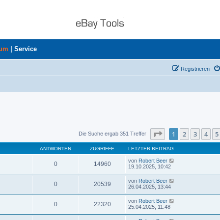
rum
|
Service
Registrieren
Seite
1
von
8
1
2
3
4
5
Die Suche ergab 351 Treffer
ANTWORTEN
ZUGRIFFE
LETZTER BEITRAG
von
Robert Beer
0
14960
19.10.2025, 10:42
von
Robert Beer
0
20539
26.04.2025, 13:44
von
Robert Beer
0
22320
25.04.2025, 11:48