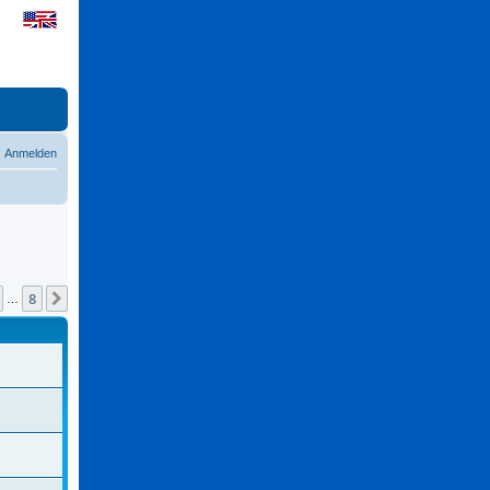
Anmelden
8
Nächste
…