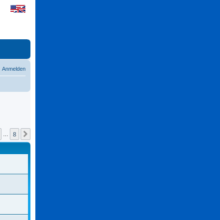
Anmelden
8
Nächste
…