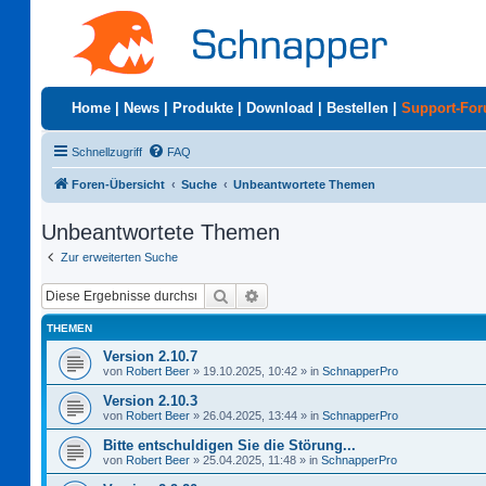
Home
|
News
|
Produkte
|
Download
|
Bestellen
|
Support-Fo
Schnellzugriff
FAQ
Foren-Übersicht
Suche
Unbeantwortete Themen
Unbeantwortete Themen
Zur erweiterten Suche
Suche
Erweiterte Suche
THEMEN
Version 2.10.7
von
Robert Beer
»
19.10.2025, 10:42
» in
SchnapperPro
Version 2.10.3
von
Robert Beer
»
26.04.2025, 13:44
» in
SchnapperPro
Bitte entschuldigen Sie die Störung...
von
Robert Beer
»
25.04.2025, 11:48
» in
SchnapperPro