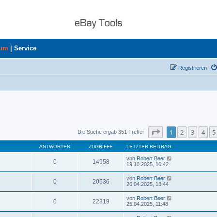
rum
|
Service
Registrieren
Seite
1
von
8
1
2
3
4
5
Die Suche ergab 351 Treffer
ANTWORTEN
ZUGRIFFE
LETZTER BEITRAG
von
Robert Beer
0
14958
19.10.2025, 10:42
von
Robert Beer
0
20536
26.04.2025, 13:44
von
Robert Beer
0
22319
25.04.2025, 11:48