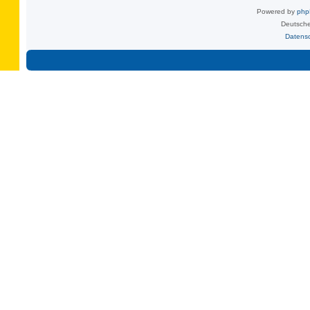
Powered by
ph
Deutsche
Datens