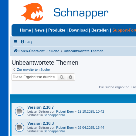
Home
|
News
|
Produkte
|
Download
|
Bestellen
|
Support-Fo
FAQ
Foren-Übersicht
Suche
Unbeantwortete Themen
Unbeantwortete Themen
Zur erweiterten Suche
Suche
Erweiterte Suche
Die Suche ergab 351 Tre
Version 2.10.7
Letzter Beitrag von
Robert Beer
«
19.10.2025, 10:42
Verfasst in
SchnapperPro
Version 2.10.3
Letzter Beitrag von
Robert Beer
«
26.04.2025, 13:44
Verfasst in
SchnapperPro