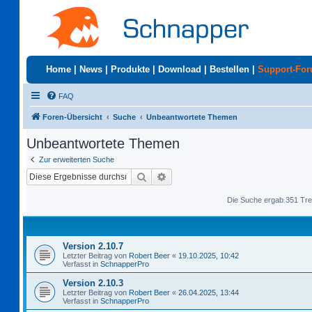
Home
|
News
|
Produkte
|
Download
|
Bestellen
|
Support-Fo
FAQ
Foren-Übersicht
Suche
Unbeantwortete Themen
Unbeantwortete Themen
Zur erweiterten Suche
Suche
Erweiterte Suche
Die Suche ergab 351 Tre
Version 2.10.7
Letzter Beitrag von
Robert Beer
«
19.10.2025, 10:42
Verfasst in
SchnapperPro
Version 2.10.3
Letzter Beitrag von
Robert Beer
«
26.04.2025, 13:44
Verfasst in
SchnapperPro