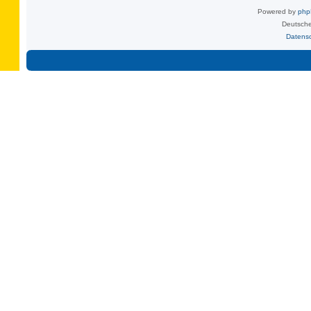
Powered by
ph
Deutsche
Datens