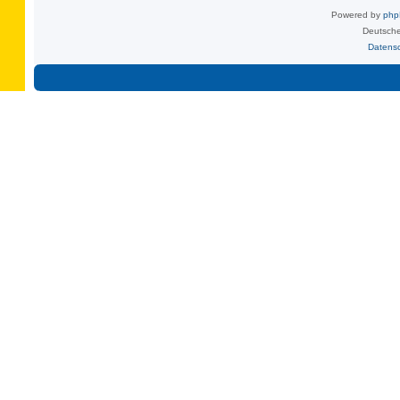
Powered by
ph
Deutsche
Datens