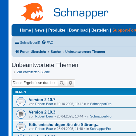
Home
|
News
|
Produkte
|
Download
|
Bestellen
|
Support-Fo
Schnellzugriff
FAQ
Foren-Übersicht
Suche
Unbeantwortete Themen
Unbeantwortete Themen
Zur erweiterten Suche
Suche
Erweiterte Suche
THEMEN
Version 2.10.7
von
Robert Beer
»
19.10.2025, 10:42
» in
SchnapperPro
Version 2.10.3
von
Robert Beer
»
26.04.2025, 13:44
» in
SchnapperPro
Bitte entschuldigen Sie die Störung...
von
Robert Beer
»
25.04.2025, 11:48
» in
SchnapperPro