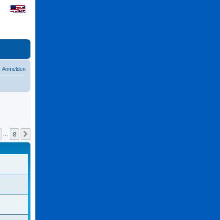
Anmelden
8
Nächste
…