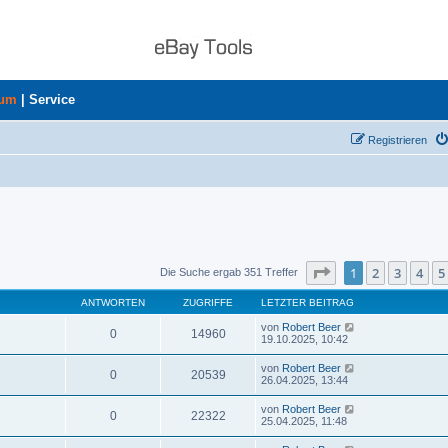
rum
|
Service
Registrieren
Seite
1
von
8
1
2
3
4
5
Die Suche ergab 351 Treffer
ANTWORTEN
ZUGRIFFE
LETZTER BEITRAG
von
Robert Beer
0
14960
19.10.2025, 10:42
von
Robert Beer
0
20539
26.04.2025, 13:44
von
Robert Beer
0
22322
25.04.2025, 11:48