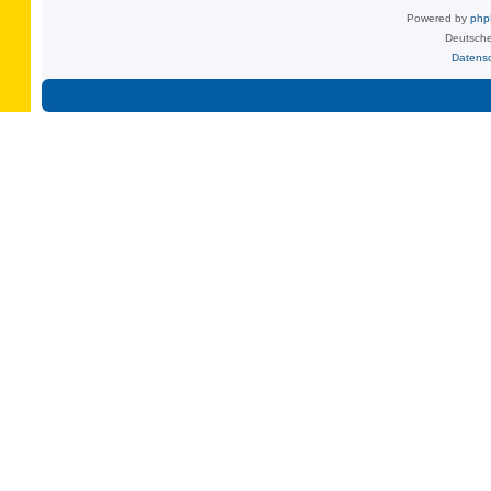
Powered by
ph
Deutsche
Datens