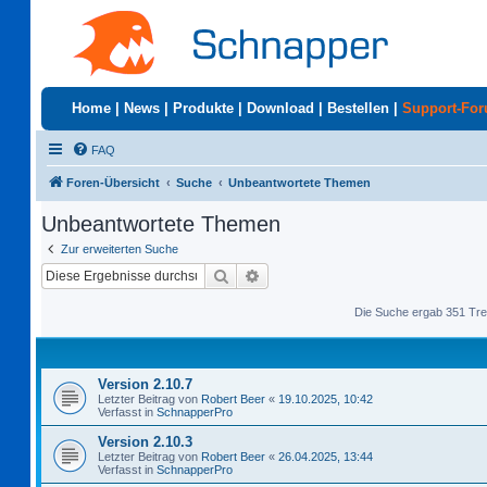
Home
|
News
|
Produkte
|
Download
|
Bestellen
|
Support-Fo
FAQ
Foren-Übersicht
Suche
Unbeantwortete Themen
Unbeantwortete Themen
Zur erweiterten Suche
Suche
Erweiterte Suche
Die Suche ergab 351 Tre
Version 2.10.7
Letzter Beitrag von
Robert Beer
«
19.10.2025, 10:42
Verfasst in
SchnapperPro
Version 2.10.3
Letzter Beitrag von
Robert Beer
«
26.04.2025, 13:44
Verfasst in
SchnapperPro