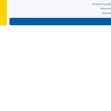
Powered by
ph
Deutsche
Datens