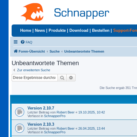
Home
|
News
|
Produkte
|
Download
|
Bestellen
|
Support-Fo
FAQ
Foren-Übersicht
Suche
Unbeantwortete Themen
Unbeantwortete Themen
Zur erweiterten Suche
Suche
Erweiterte Suche
Die Suche ergab 351 Tre
Version 2.10.7
Letzter Beitrag von
Robert Beer
«
19.10.2025, 10:42
Verfasst in
SchnapperPro
Version 2.10.3
Letzter Beitrag von
Robert Beer
«
26.04.2025, 13:44
Verfasst in
SchnapperPro