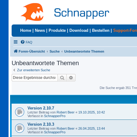
Home
|
News
|
Produkte
|
Download
|
Bestellen
|
Support-Fo
FAQ
Foren-Übersicht
Suche
Unbeantwortete Themen
Unbeantwortete Themen
Zur erweiterten Suche
Suche
Erweiterte Suche
Die Suche ergab 351 Tre
Version 2.10.7
Letzter Beitrag von
Robert Beer
«
19.10.2025, 10:42
Verfasst in
SchnapperPro
Version 2.10.3
Letzter Beitrag von
Robert Beer
«
26.04.2025, 13:44
Verfasst in
SchnapperPro