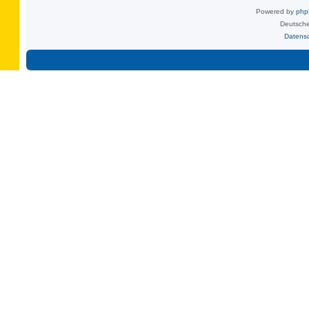
Powered by
ph
Deutsche
Datens