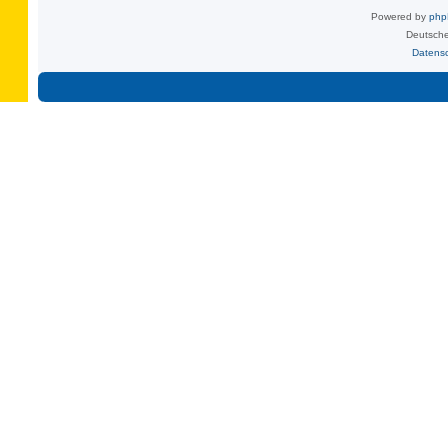
Powered by
ph
Deutsche
Datens