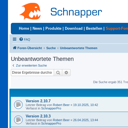
Home
|
News
|
Produkte
|
Download
|
Bestellen
|
Support-Fo
FAQ
Foren-Übersicht
Suche
Unbeantwortete Themen
Unbeantwortete Themen
Zur erweiterten Suche
Suche
Erweiterte Suche
Die Suche ergab 351 Tre
Version 2.10.7
Letzter Beitrag von
Robert Beer
«
19.10.2025, 10:42
Verfasst in
SchnapperPro
Version 2.10.3
Letzter Beitrag von
Robert Beer
«
26.04.2025, 13:44
Verfasst in
SchnapperPro