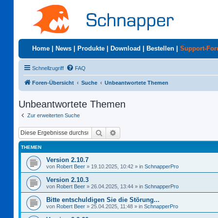
Home
|
News
|
Produkte
|
Download
|
Bestellen
|
Support-Fo
Schnellzugriff
FAQ
Foren-Übersicht
Suche
Unbeantwortete Themen
Unbeantwortete Themen
Zur erweiterten Suche
Suche
Erweiterte Suche
THEMEN
Version 2.10.7
von
Robert Beer
»
19.10.2025, 10:42
» in
SchnapperPro
Version 2.10.3
von
Robert Beer
»
26.04.2025, 13:44
» in
SchnapperPro
Bitte entschuldigen Sie die Störung...
von
Robert Beer
»
25.04.2025, 11:48
» in
SchnapperPro