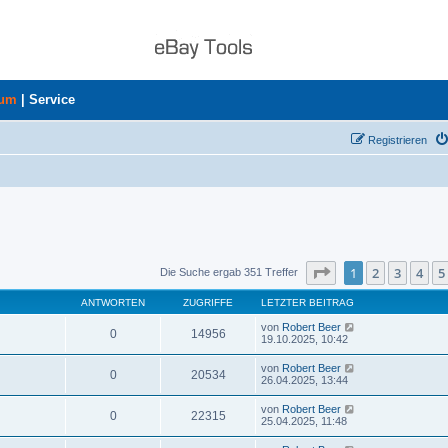
rum
|
Service
Registrieren
Seite
1
von
8
1
2
3
4
5
Die Suche ergab 351 Treffer
ANTWORTEN
ZUGRIFFE
LETZTER BEITRAG
von
Robert Beer
0
14956
19.10.2025, 10:42
von
Robert Beer
0
20534
26.04.2025, 13:44
von
Robert Beer
0
22315
25.04.2025, 11:48