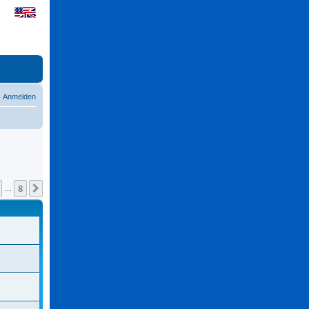
Anmelden
8
Nächste
…