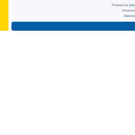
Powered by
ph
Deutsche
Datens