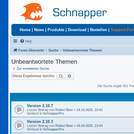
Home
|
News
|
Produkte
|
Download
|
Bestellen
|
Support-Fo
FAQ
Foren-Übersicht
Suche
Unbeantwortete Themen
Unbeantwortete Themen
Zur erweiterten Suche
Suche
Erweiterte Suche
Die Suche ergab 351 Tre
Version 2.10.7
Letzter Beitrag von
Robert Beer
«
19.10.2025, 10:42
Verfasst in
SchnapperPro
Version 2.10.3
Letzter Beitrag von
Robert Beer
«
26.04.2025, 13:44
Verfasst in
SchnapperPro