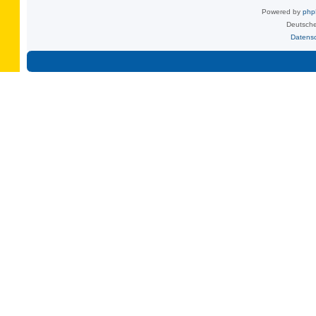
Powered by
ph
Deutsche
Datens