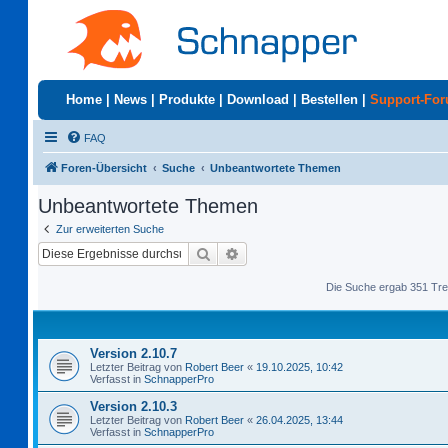
Home
|
News
|
Produkte
|
Download
|
Bestellen
|
Support-Fo
FAQ
Foren-Übersicht
Suche
Unbeantwortete Themen
Unbeantwortete Themen
Zur erweiterten Suche
Suche
Erweiterte Suche
Die Suche ergab 351 Tre
Version 2.10.7
Letzter Beitrag von
Robert Beer
«
19.10.2025, 10:42
Verfasst in
SchnapperPro
Version 2.10.3
Letzter Beitrag von
Robert Beer
«
26.04.2025, 13:44
Verfasst in
SchnapperPro