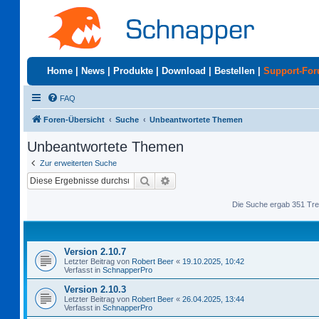
Home
|
News
|
Produkte
|
Download
|
Bestellen
|
Support-Fo
FAQ
Foren-Übersicht
Suche
Unbeantwortete Themen
Unbeantwortete Themen
Zur erweiterten Suche
Suche
Erweiterte Suche
Die Suche ergab 351 Tre
Version 2.10.7
Letzter Beitrag von
Robert Beer
«
19.10.2025, 10:42
Verfasst in
SchnapperPro
Version 2.10.3
Letzter Beitrag von
Robert Beer
«
26.04.2025, 13:44
Verfasst in
SchnapperPro