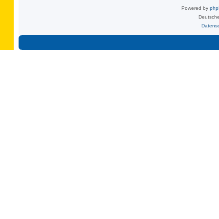
Powered by
ph
Deutsche
Datens