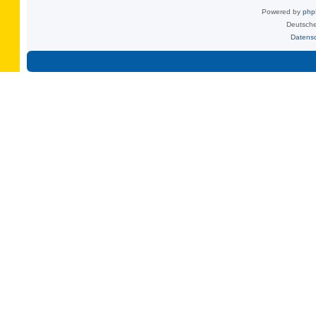
Powered by
ph
Deutsche
Datens