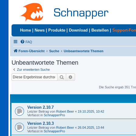
Home
|
News
|
Produkte
|
Download
|
Bestellen
|
Support-Fo
FAQ
Foren-Übersicht
Suche
Unbeantwortete Themen
Unbeantwortete Themen
Zur erweiterten Suche
Suche
Erweiterte Suche
Die Suche ergab 351 Tre
Version 2.10.7
Letzter Beitrag von
Robert Beer
«
19.10.2025, 10:42
Verfasst in
SchnapperPro
Version 2.10.3
Letzter Beitrag von
Robert Beer
«
26.04.2025, 13:44
Verfasst in
SchnapperPro