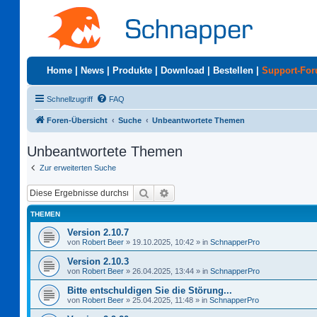
Home
|
News
|
Produkte
|
Download
|
Bestellen
|
Support-Fo
Schnellzugriff
FAQ
Foren-Übersicht
Suche
Unbeantwortete Themen
Unbeantwortete Themen
Zur erweiterten Suche
Suche
Erweiterte Suche
THEMEN
Version 2.10.7
von
Robert Beer
»
19.10.2025, 10:42
» in
SchnapperPro
Version 2.10.3
von
Robert Beer
»
26.04.2025, 13:44
» in
SchnapperPro
Bitte entschuldigen Sie die Störung...
von
Robert Beer
»
25.04.2025, 11:48
» in
SchnapperPro