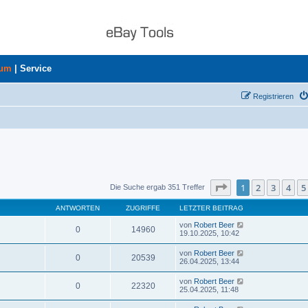
rum
|
Service
Registrieren
Seite
1
von
8
1
2
3
4
5
Die Suche ergab 351 Treffer
ANTWORTEN
ZUGRIFFE
LETZTER BEITRAG
von
Robert Beer
0
14960
19.10.2025, 10:42
von
Robert Beer
0
20539
26.04.2025, 13:44
von
Robert Beer
0
22320
25.04.2025, 11:48