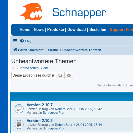
Home
|
News
|
Produkte
|
Download
|
Bestellen
|
Support-Fo
FAQ
Foren-Übersicht
Suche
Unbeantwortete Themen
Unbeantwortete Themen
Zur erweiterten Suche
Suche
Erweiterte Suche
Die Suche ergab 351 Tre
Version 2.10.7
Letzter Beitrag von
Robert Beer
«
19.10.2025, 10:42
Verfasst in
SchnapperPro
Version 2.10.3
Letzter Beitrag von
Robert Beer
«
26.04.2025, 13:44
Verfasst in
SchnapperPro