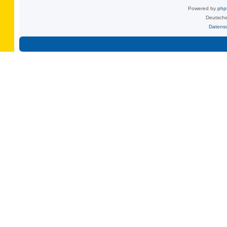
Powered by
ph
Deutsche
Datens